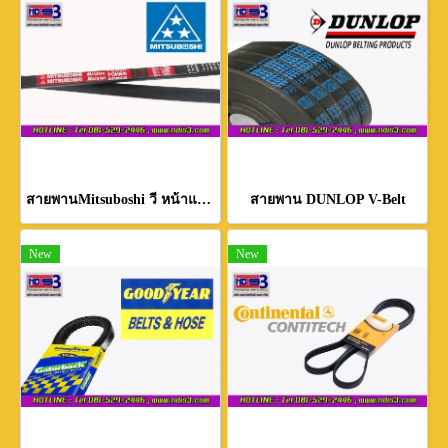
สายพานMitsuboshi วี หน้าแคบ MITSOBOSHI MAXSTAR WEDGE V-BELT
สายพาน DUNLOP V-Belt
New
New